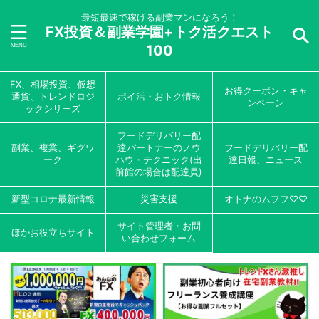
最短最速で稼げる副業マンになろう！
FX投資＆副業学園+トク活クエスト
100
FX、相場投資、仮想
お得クーポン・キャ
通貨、トレンドロジ
ポイ活・おトク情報
ンペーン
ックシリーズ
フードデリバリー配
副業、複業、ギグワ
達パートナーのノウ
フードデリバリー配
ーク
ハウ・テクニック(出
達日報、ニュース
前館の場合は配達員)
新型コロナ最新情報
災害支援
オトナのムフフ♡♡
サイト管理者・お問
ほかお役立ちサイト
い合わせフォーム