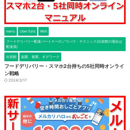
menu
Uber Eats
Wolt
フードデリバリー配達パートナーのノウハウ・テクニック(出前館の場合は
配達員)
出前館
副業、複業、ギグワーク
フードデリバリー・スマホ2台持ちの5社同時オンライ
ン戦略
2024/3/17