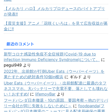
【メルカリ ハロ】メルカリプロデュースのバイトアプリ
が発表!!
【震災支援】アニメ「花咲くいろは」を見て広告収益が募
金に!!
最近のコメント
新型コロナ感染性免疫不全症候群(Covid-19 due to
infection Immuno Deficiency Syndrome)について。
に
pegui949
より
2022年、出前館が打倒Uber Eats（ウーバーイーツ）を
果たすための絶対条件10個in横浜
に
ギルド
より
Uber Eats（ウーバーイーツ）・出前館配達に最適のタフ
ネススマホ。大バッテリーで充電不要、落としても壊れな
い！おすすめ!
に
lifemoyBar
より
フードパンダ日本撤退・10の原因、要因考察～他のデリバ
リー会社が同じ失敗をしないために～
に
foodpanda(フ
ードパンダ)日本撤退のニュースに見る配達員確保の重要