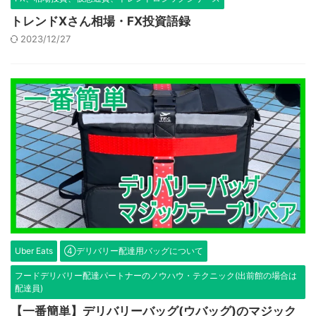
トレンドXさん相場・FX投資語録
2023/12/27
Uber Eats
④デリバリー配達用バッグについて
フードデリバリー配達パートナーのノウハウ・テクニック(出前館の場合は
配達員)
【一番簡単】デリバリーバッグ(ウバッグ)のマジック