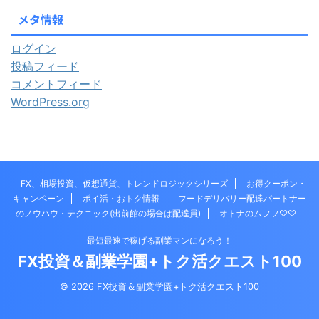
メタ情報
ログイン
投稿フィード
コメントフィード
WordPress.org
FX、相場投資、仮想通貨、トレンドロジックシリーズ
お得クーポン・
キャンペーン
ポイ活・おトク情報
フードデリバリー配達パートナー
のノウハウ・テクニック(出前館の場合は配達員)
オトナのムフフ♡♡
最短最速で稼げる副業マンになろう！
FX投資＆副業学園+トク活クエスト100
© 2026 FX投資＆副業学園+トク活クエスト100