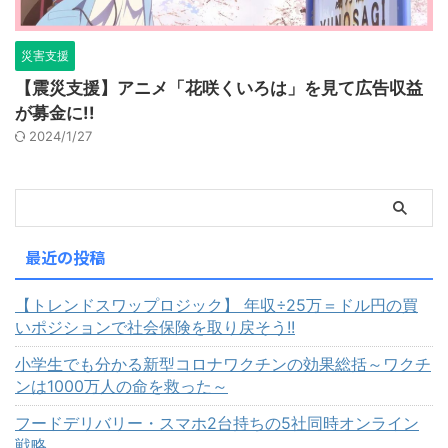
災害支援
【震災支援】アニメ「花咲くいろは」を見て広告収益
が募金に!!
2024/1/27
最近の投稿
【トレンドスワップロジック】 年収÷25万＝ドル円の買
いポジションで社会保険を取り戻そう!!
小学生でも分かる新型コロナワクチンの効果総括～ワクチ
ンは1000万人の命を救った～
フードデリバリー・スマホ2台持ちの5社同時オンライン
戦略