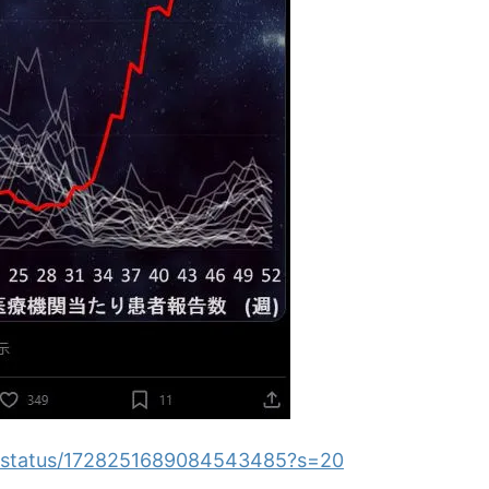
ng/status/1728251689084543485?s=20