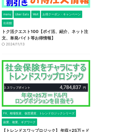
menu
Uber Eats
Wolt
お得クーポン・キャンペーン
出前館
トク活クエスト100【ポイ活、紹介、ネット注
文、単発バイト等お得情報】
2024/11/13
FX、相場投資、仮想通貨、トレンドロジックシリーズ
副業、複業、ギグワーク
【トレンドスワップロジック】 年収÷25万＝ド