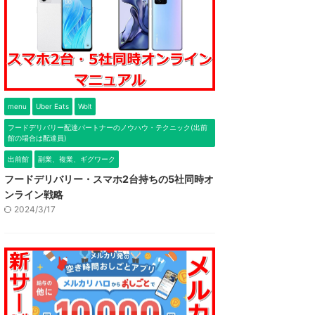
menu
Uber Eats
Wolt
フードデリバリー配達パートナーのノウハウ・テクニック(出前
館の場合は配達員)
出前館
副業、複業、ギグワーク
フードデリバリー・スマホ2台持ちの5社同時オ
ンライン戦略
2024/3/17