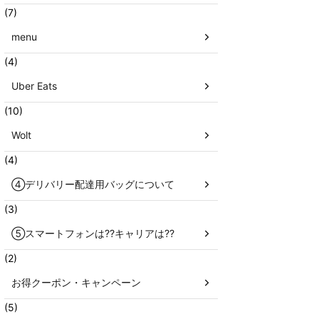
(7)
menu
(4)
Uber Eats
(10)
Wolt
(4)
④デリバリー配達用バッグについて
(3)
⑤スマートフォンは??キャリアは??
(2)
お得クーポン・キャンペーン
(5)