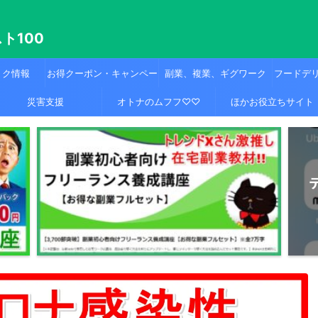
ト100
トク情報
お得クーポン・キャンペー
副業、複業、ギグワーク
フードデ
災害支援
ン
オトナのムフフ♡♡
ほかお役立ちサイト
トナーの
ック(出