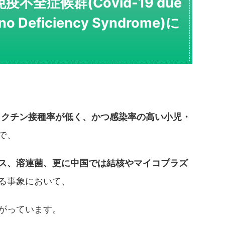
不全症候群(Covid-19 due
uno Deficiency Syndrome)に
ワクチン接種率が低く、かつ感染率の高い小児・
で、
ス、溶連菌、更に中国では結核やマイコプラズ
る事象において、
がっています。