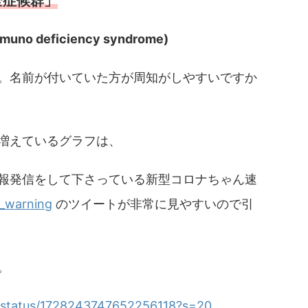
全症候群」
immuno deficiency syndrome)
。名前が付いていた方が周知がしやすいですか
増えているグラフは、
報発信をして下さっている新型コロナちゃん速
r_warning
のツイートが非常に見やすいので引
。
g/status/1728243747652256118?s=20