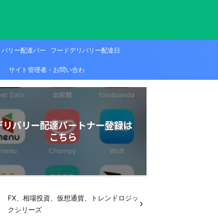
リバリー配達パー
フードデリバリー配達日
ノウハウ・テクニ
サイト管理者・お問い合わ
報、ニュース
前館の場合は配達
せフォーム
員)
デリバリー配達パートナー登録は
こちら
FX、相場投資、仮想通貨、トレンドロジッ
クシリーズ