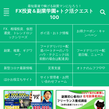
最短最速で稼げる副業マンになろう！
FX投資＆副業学園+トク活クエスト
100
FX、相場投資、仮想
お得クーポン・キャ
通貨、トレンドロジ
ポイ活・おトク情報
ンペーン
ックシリーズ
フードデリバリー配
副業、複業、ギグワ
達パートナーのノウ
フードデリバリー配
ーク
ハウ・テクニック(出
達日報、ニュース
前館の場合は配達員)
新型コロナ最新情報
災害支援
オトナのムフフ♡♡
サイト管理者・お問
ほかお役立ちサイト
い合わせフォーム