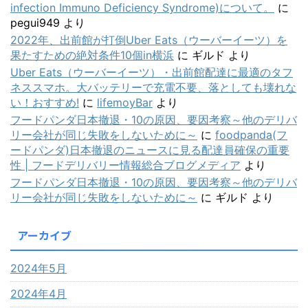
infection Immuno Deficiency Syndrome)について。
に
pegui949
より
2022年、出前館が打倒Uber Eats（ウーバーイーツ）を
果たすための絶対条件10個in横浜
に
ギルド
より
Uber Eats（ウーバーイーツ）・出前館配達に最適のタフ
ネススマホ。大バッテリーで充電不要、落としても壊れな
い！おすすめ!
に
lifemoyBar
より
フードパンダ日本撤退・10の原因、要因考察～他のデリバ
リー会社が同じ失敗をしないために～
に
foodpanda(フ
ードパンダ)日本撤退のニュースに見る配達員確保の重要
性 | フードデリバリー情報総合ブログメディア
より
フードパンダ日本撤退・10の原因、要因考察～他のデリバ
リー会社が同じ失敗をしないために～
に
ギルド
より
アーカイブ
2024年5月
2024年4月