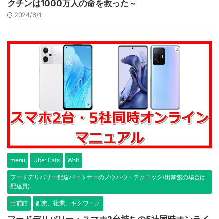
クチンは1000万人の命を救った～
2024/6/1
menu
Uber Eats
Wolt
フードデリバリー配達パートナーのノウハウ・テクニック(出前館の場合は
配達員)
出前館
副業、複業、ギグワーク