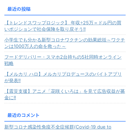
最近の投稿
【トレンドスワップロジック】 年収÷25万＝ドル円の買
いポジションで社会保険を取り戻そう!!
小学生でも分かる新型コロナワクチンの効果総括～ワクチ
ンは1000万人の命を救った～
フードデリバリー・スマホ2台持ちの5社同時オンライン
戦略
【メルカリ ハロ】メルカリプロデュースのバイトアプリ
が発表!!
【震災支援】アニメ「花咲くいろは」を見て広告収益が募
金に!!
最近のコメント
新型コロナ感染性免疫不全症候群(Covid-19 due to