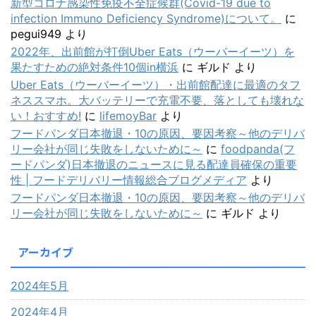
新型コロナ感染性免疫不全症候群(Covid-19 due to
infection Immuno Deficiency Syndrome)について。
に
pegui949
より
2022年、出前館が打倒Uber Eats（ウーバーイーツ）を
果たすための絶対条件10個in横浜
に
ギルド
より
Uber Eats（ウーバーイーツ）・出前館配達に最適のタフ
ネススマホ。大バッテリーで充電不要、落としても壊れな
い！おすすめ!
に
lifemoyBar
より
フードパンダ日本撤退・10の原因、要因考察～他のデリバ
リー会社が同じ失敗をしないために～
に
foodpanda(フ
ードパンダ)日本撤退のニュースに見る配達員確保の重要
性 | フードデリバリー情報総合ブログメディア
より
フードパンダ日本撤退・10の原因、要因考察～他のデリバ
リー会社が同じ失敗をしないために～
に
ギルド
より
アーカイブ
2024年5月
2024年4月