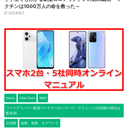
クチンは1000万人の命を救った～
2024/6/1
menu
Uber Eats
Wolt
フードデリバリー配達パートナーのノウハウ・テクニック(出前館の場合は
配達員)
出前館
副業、複業、ギグワーク