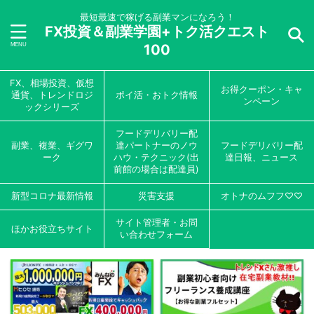
最短最速で稼げる副業マンになろう！
FX投資＆副業学園+トク活クエスト
100
FX、相場投資、仮想
お得クーポン・キャ
通貨、トレンドロジ
ポイ活・おトク情報
ンペーン
ックシリーズ
フードデリバリー配
副業、複業、ギグワ
達パートナーのノウ
フードデリバリー配
ーク
ハウ・テクニック(出
達日報、ニュース
前館の場合は配達員)
新型コロナ最新情報
災害支援
オトナのムフフ♡♡
サイト管理者・お問
ほかお役立ちサイト
い合わせフォーム