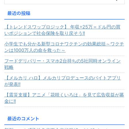
最近の投稿
【トレンドスワップロジック】 年収÷25万＝ドル円の買
いポジションで社会保険を取り戻そう!!
小学生でも分かる新型コロナワクチンの効果総括～ワクチ
ンは1000万人の命を救った～
フードデリバリー・スマホ2台持ちの5社同時オンライン
戦略
【メルカリ ハロ】メルカリプロデュースのバイトアプリ
が発表!!
【震災支援】アニメ「花咲くいろは」を見て広告収益が募
金に!!
最近のコメント