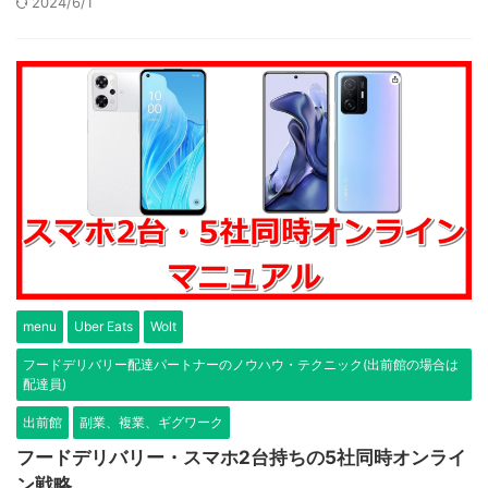
2024/6/1
menu
Uber Eats
Wolt
フードデリバリー配達パートナーのノウハウ・テクニック(出前館の場合は
配達員)
出前館
副業、複業、ギグワーク
フードデリバリー・スマホ2台持ちの5社同時オンライ
ン戦略