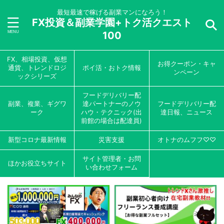
最短最速で稼げる副業マンになろう！
FX投資＆副業学園+トク活クエスト
100
FX、相場投資、仮想
お得クーポン・キャ
通貨、トレンドロジ
ポイ活・おトク情報
ンペーン
ックシリーズ
フードデリバリー配
副業、複業、ギグワ
達パートナーのノウ
フードデリバリー配
ーク
ハウ・テクニック(出
達日報、ニュース
前館の場合は配達員)
新型コロナ最新情報
災害支援
オトナのムフフ♡♡
サイト管理者・お問
ほかお役立ちサイト
い合わせフォーム