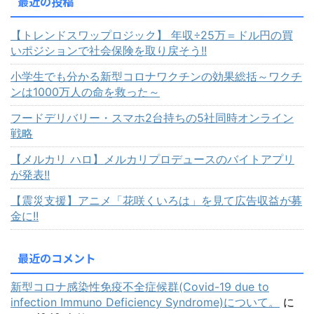
最近の投稿
【トレンドスワップロジック】 年収÷25万＝ドル円の買
いポジションで社会保険を取り戻そう!!
小学生でも分かる新型コロナワクチンの効果総括～ワクチ
ンは1000万人の命を救った～
フードデリバリー・スマホ2台持ちの5社同時オンライン
戦略
【メルカリ ハロ】メルカリプロデュースのバイトアプリ
が発表!!
【震災支援】アニメ「花咲くいろは」を見て広告収益が募
金に!!
最近のコメント
新型コロナ感染性免疫不全症候群(Covid-19 due to
infection Immuno Deficiency Syndrome)について。
に