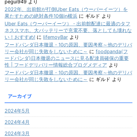
pegui949
より
2022年、出前館が打倒Uber Eats（ウーバーイーツ）を
果たすための絶対条件10個in横浜
に
ギルド
より
Uber Eats（ウーバーイーツ）・出前館配達に最適のタフ
ネススマホ。大バッテリーで充電不要、落としても壊れな
い！おすすめ!
に
lifemoyBar
より
フードパンダ日本撤退・10の原因、要因考察～他のデリバ
リー会社が同じ失敗をしないために～
に
foodpanda(フ
ードパンダ)日本撤退のニュースに見る配達員確保の重要
性 | フードデリバリー情報総合ブログメディア
より
フードパンダ日本撤退・10の原因、要因考察～他のデリバ
リー会社が同じ失敗をしないために～
に
ギルド
より
アーカイブ
2024年5月
2024年4月
2024年3月