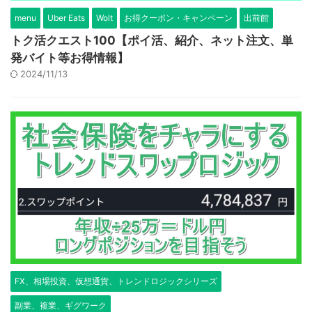
menu
Uber Eats
Wolt
お得クーポン・キャンペーン
出前館
トク活クエスト100【ポイ活、紹介、ネット注文、単
発バイト等お得情報】
2024/11/13
FX、相場投資、仮想通貨、トレンドロジックシリーズ
副業、複業、ギグワーク