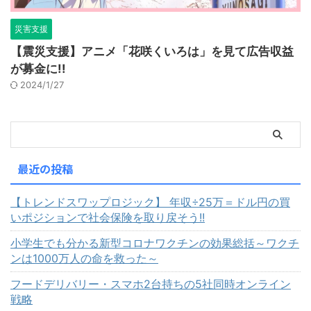
災害支援
【震災支援】アニメ「花咲くいろは」を見て広告収益
が募金に!!
2024/1/27
最近の投稿
【トレンドスワップロジック】 年収÷25万＝ドル円の買
いポジションで社会保険を取り戻そう!!
小学生でも分かる新型コロナワクチンの効果総括～ワクチ
ンは1000万人の命を救った～
フードデリバリー・スマホ2台持ちの5社同時オンライン
戦略