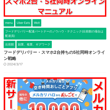
menu
Uber Eats
Wolt
フードデリバリー配達パートナーのノウハウ・テクニック(出前館の場合は
配達員)
出前館
副業、複業、ギグワーク
フードデリバリー・スマホ2台持ちの5社同時オンライ
ン戦略
2024/3/17