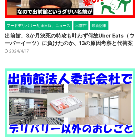
フードデリバリー配達日報、ニュース
出前館
最新記事
出前館、3か月決死の特攻も叶わず何故Uber Eats（ウ
ーバーイーツ）に負けたのか、13の原因考察と代替案
2024/4/17