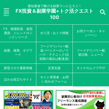
最短最速で稼げる副業マンになろう！
FX投資＆副業学園+トク活クエスト
100
FX、相場投資、仮想
お得クーポン・キャ
通貨、トレンドロジ
ポイ活・おトク情報
ンペーン
ックシリーズ
フードデリバリー配
副業、複業、ギグワ
達パートナーのノウ
フードデリバリー配
ーク
ハウ・テクニック(出
達日報、ニュース
前館の場合は配達員)
新型コロナ最新情報
災害支援
オトナのムフフ♡♡
サイト管理者・お問
ほかお役立ちサイト
い合わせフォーム