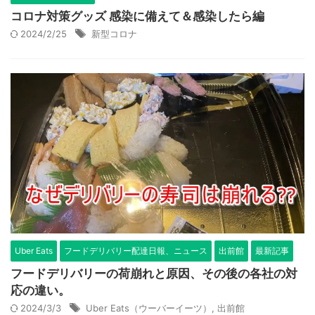
コロナ対策グッズ 感染に備えて＆感染したら編
2024/2/25
新型コロナ
Uber Eats
フードデリバリー配達日報、ニュース
出前館
最新記事
フードデリバリーの荷崩れと原因、その後の各社の対
応の違い。
2024/3/3
Uber Eats（ウーバーイーツ）
,
出前館