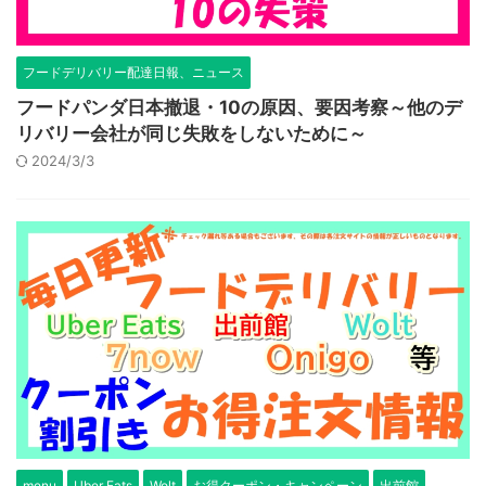
フードデリバリー配達日報、ニュース
フードパンダ日本撤退・10の原因、要因考察～他のデ
リバリー会社が同じ失敗をしないために～
2024/3/3
menu
Uber Eats
Wolt
お得クーポン・キャンペーン
出前館