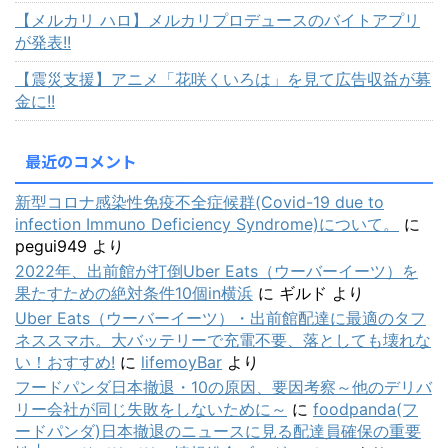
【メルカリ ハロ】メルカリプロデュースのバイトアプリ
が発表!!
【震災支援】アニメ「花咲くいろは」を見て広告収益が募
金に!!
最近のコメント
新型コロナ感染性免疫不全症候群(Covid-19 due to
infection Immuno Deficiency Syndrome)について。
に
pegui949
より
2022年、出前館が打倒Uber Eats（ウーバーイーツ）を
果たすための絶対条件10個in横浜
に
ギルド
より
Uber Eats（ウーバーイーツ）・出前館配達に最適のタフ
ネススマホ。大バッテリーで充電不要、落としても壊れな
い！おすすめ!
に
lifemoyBar
より
フードパンダ日本撤退・10の原因、要因考察～他のデリバ
リー会社が同じ失敗をしないために～
に
foodpanda(フ
ードパンダ)日本撤退のニュースに見る配達員確保の重要